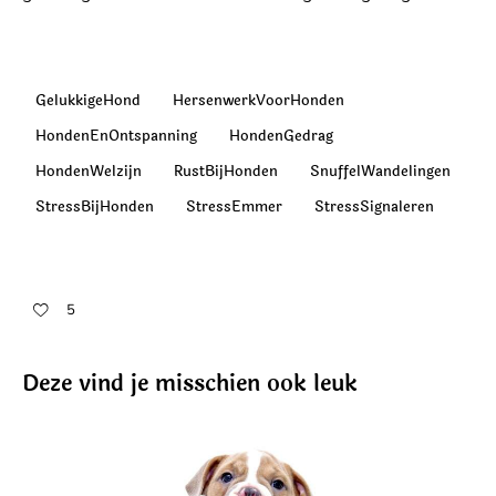
GelukkigeHond
HersenwerkVoorHonden
HondenEnOntspanning
HondenGedrag
HondenWelzijn
RustBijHonden
SnuffelWandelingen
StressBijHonden
StressEmmer
StressSignaleren
5
Deze vind je misschien ook leuk