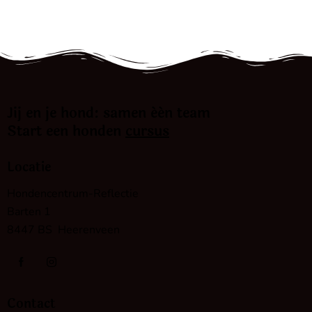
Jij en je hond: samen één team
Start een honden
cursus
Locatie
Hondencentrum-Reflectie
Barten 1
8447 BS Heerenveen
Contact