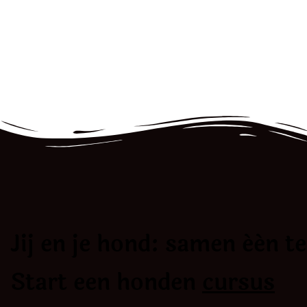
Jij en je hond: samen één t
Start een honden
cursus