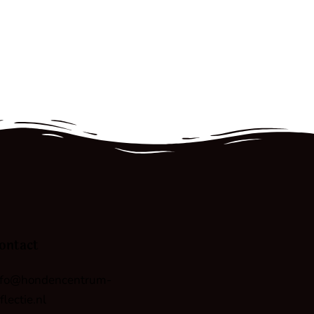
ontact
nfo@hondencentrum-
flectie.nl