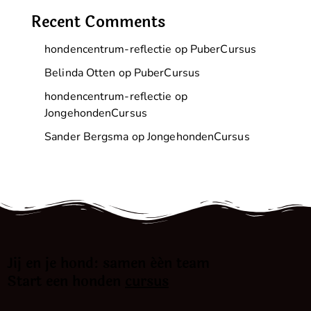
Recent Comments
hondencentrum-reflectie
op
PuberCursus
Belinda Otten
op
PuberCursus
hondencentrum-reflectie
op
JongehondenCursus
Sander Bergsma
op
JongehondenCursus
Jij en je hond: samen één team
Start een honden
cursus