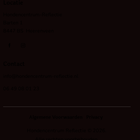
Locatie
Hondencentrum-Reflectie
Barten 1
8447 BS Heerenveen
Contact
info@hondencentrum-reflectie.nl
06 49 08 01 23
Algemene Voorwaarden
Privacy
Hondenсentrum Reflectie © 2026.
Alle rechten voorbehouden.