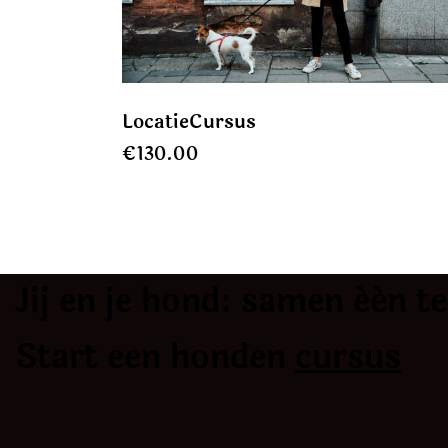
LocatieCursus
€
130.00
Jij en je hond: samen één t
Start een honden
cursus