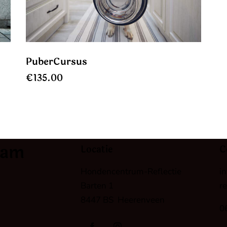
PuberCursus
€
135.00
eam
Locatie
C
Hondencentrum-Reflectie
i
Barten 1
re
8447 BS Heerenveen
0