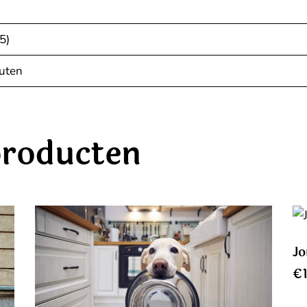
5)
nuten
producten
J
€