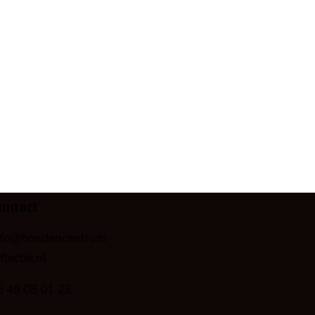
ontact
nfo@hondencentrum-
flectie.nl
6 49 08 01 23