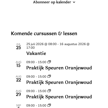
t
Abonneer op kalender
e
e
r
e
e
Komende cursussen & lessen
n
d
25 juli 2026 @ 08:00
-
16 augustus 2026 @
JUL
a
25
17:00
t
Vakantie
u
09:00
-
15:00
AUG
m
15
Praktijk Speuren Oranjewoud
.
09:00
-
15:00
AUG
22
Praktijk Speuren Oranjewoud
09:00
-
15:00
AUG
29
Praktijk Speuren Oranjewoud
09:00
-
15:00
SEP