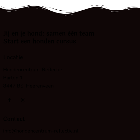
Jij en je hond: samen één team
Start een honden
cursus
Locatie
Hondencentrum-Reflectie
Barten 1
8447 BS Heerenveen
Contact
info@hondencentrum-reflectie.nl