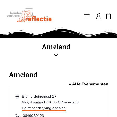
0
Ameland
Ameland
« Alle Evenementen
A
Bramerduinenpad 17
d
Nes
,
Ameland
9163 KG
Nederland
r
Routebeschrijving ophalen
e
T
0649080123