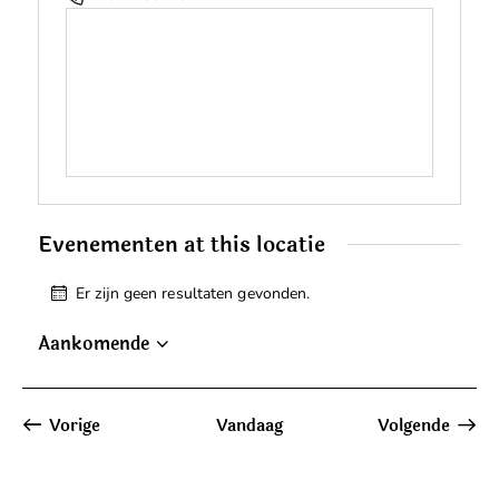
s
e
l
e
f
o
o
n
Evenementen at this locatie
Er zijn geen resultaten gevonden.
B
e
Aankomende
r
S
i
c
e
h
l
Vorige
Vandaag
Volgende
t
e
Evenementen
Evenemen
c