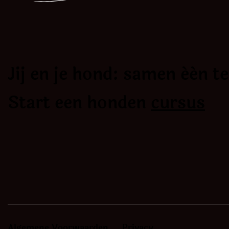
Jij en je hond: samen één t
Start een honden
cursus
Algemene Voorwaarden
Privacy