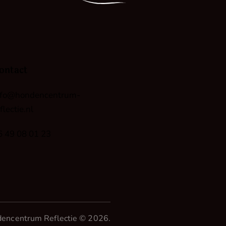
ontact
nfo@hondencentrum-
flectie.nl
6 49 08 01 23
enсentrum Reflectie © 2026.