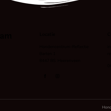
eam
Locatie
C
Hondencentrum-Reflectie
i
Barten 1
re
8447 BS Heerenveen
0
Hond